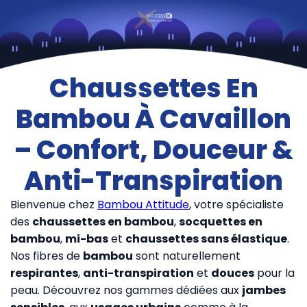
Chaussettes En
Bambou À Cavaillon
– Confort, Douceur &
Anti-Transpiration
Bienvenue chez
Bambou Attitude
, votre spécialiste
des
chaussettes en bambou
,
socquettes en
bambou
,
mi-bas
et
chaussettes sans élastique
.
Nos fibres de
bambou
sont naturellement
respirantes
,
anti-transpiration
et
douces
pour la
peau. Découvrez nos gammes dédiées aux
jambes