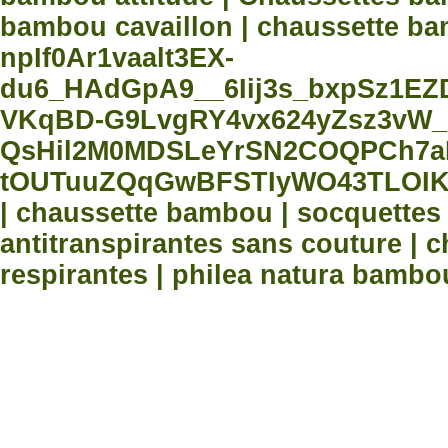
bambou cavaillon | chaussette bam
npIf0Ar1vaalt3EX-
du6_HAdGpA9__6Iij3s_bxpSz1E
VKqBD-G9LvgRY4vx624yZsz3vW_
QsHil2M0MDSLeYrSN2COQPCh7aN
tOUTuuZQqGwBFSTIyWO43TLOIK
| chaussette bambou | socquette
antitranspirantes sans couture |
respirantes | philea natura bambo