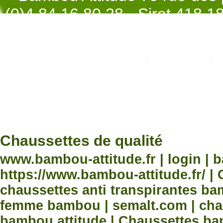
(0)4.84.16.80.28 - Siret 418 
998 - NAF 4
Promotions
Nouveaux produits
Développement Code Optimisé, Pole 
www.processx.fr -
création site
Chauss
Chaussettes de qualité
www.bambou-attitude.fr | login | 
https://www.bambou-attitude.fr/ 
chaussettes anti transpirantes b
femme bambou | semalt.com | chau
bambou attitude | Chaussettes bam