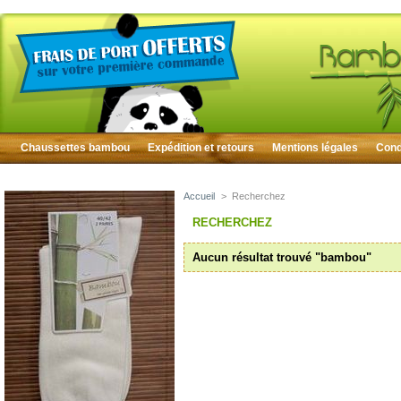
Chaussettes bambou
Expédition et retours
Mentions légales
Condi
Accueil
>
Recherchez
RECHERCHEZ
Aucun résultat trouvé "bambou"