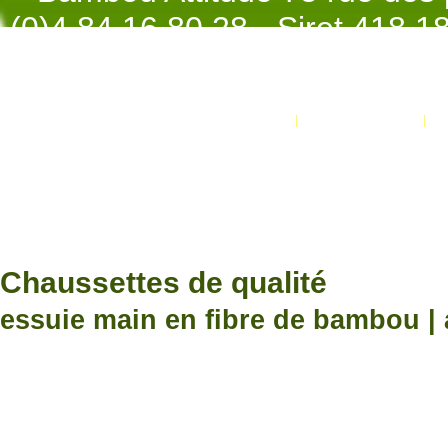
(0)4.84.16.80.28 - Siret 418 
998 - NAF 4
Promotions
Nouveaux produits
Développement Code Optimisé, Pole 
www.processx.fr -
création site
Chauss
Chaussettes de qualité
essuie main en fibre de bambou |