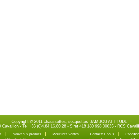
Copyright © 2011 chaussettes, socquettes BAMBOU ATTITUDE
0 Cavaillon - Tel +33 (0)4.84.16.80.28 - Siret 418 180 998 00035 - RCS Cava
s
Nouveaux produits
Meilleures ventes
Contactez-nous
Condition