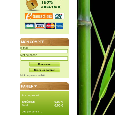
MON COMPTE
E-mail
Mot de passe
Mot de passe oublié
PANIER
Aucun produit
Expédition
0,00 €
Total
0,00 €
Les prix sont TTC