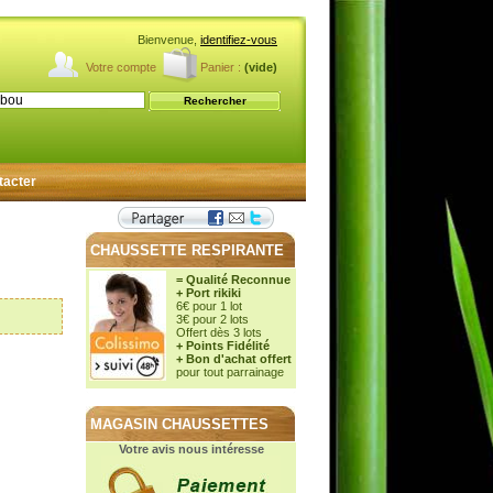
Bienvenue,
identifiez-vous
Votre compte
Panier :
(vide)
tacter
CHAUSSETTE RESPIRANTE
= Qualité Reconnue
+ Port rikiki
6€ pour 1 lot
3€ pour 2 lots
Offert dès 3 lots
+ Points Fidélité
+ Bon d'achat offert
pour tout parrainage
MAGASIN CHAUSSETTES
Votre avis nous intéresse