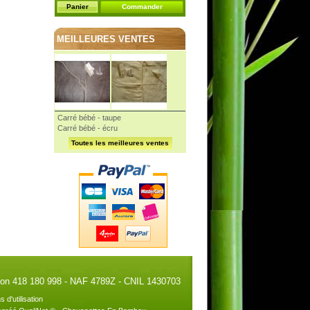
Panier
Commander
MEILLEURES VENTES
Carré bébé - taupe
Carré bébé - écru
Toutes les meilleures ventes
illon 418 180 998 - NAF 4789Z - CNIL 1430703
s d'utilisation