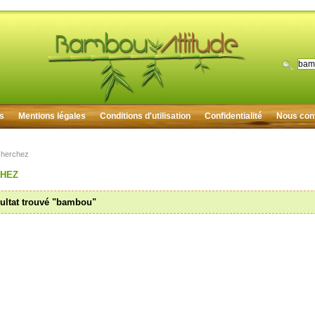
rs
Mentions légales
Conditions d'utilisation
Confidentialité
Nous con
herchez
CHEZ
ultat trouvé "bambou"