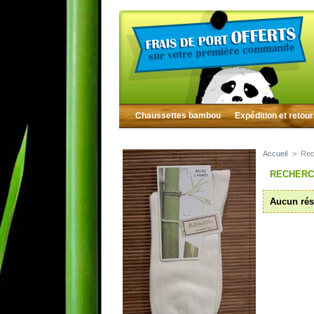
Chaussettes bambou
Expédition et retou
Accueil
>
Rec
RECHER
Aucun rés