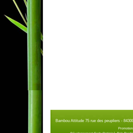
Bambou Attitude 75 rue des peupliers - 8430
Promotion